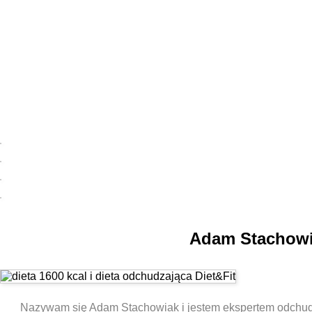
Adam Stachowia
Nazywam się Adam Stachowiak i jestem ekspertem odchudzani