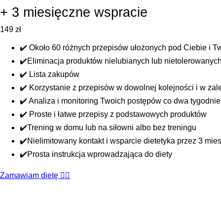
+ 3 miesięczne wspracie
149
zł
✔️ Około 60 różnych przepisów ułożonych pod Ciebie i Tw
✔️Eliminacja produktów nielubianych lub nietolerowanyc
✔️ Lista zakupów
✔️ Korzystanie z przepisów w dowolnej kolejności i w zal
✔️ Analiza i monitoring Twoich postępów co dwa tygodnie
✔️ Proste i łatwe przepisy z podstawowych produktów
✔️Trening w domu lub na siłowni albo bez treningu
✔️Nielimitowany kontakt i wsparcie dietetyka przez 3 mie
✔️Prosta instrukcja wprowadzająca do diety
Zamawiam dietę 👆🏻