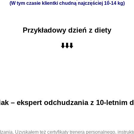
(W tym czasie klientki chudną najczęściej 10-14 kg)
Przykładowy dzień z diety
⬇️⬇️⬇️
k – ekspert odchudzania z 10-letnim
a. Uzyskałem też certyfikaty trenera personalnego, instrukto