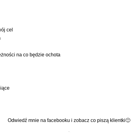
ój cel
h
eżności na co będzie ochota
siące
Odwiedź mnie na facebooku i zobacz co piszą klientki🙂