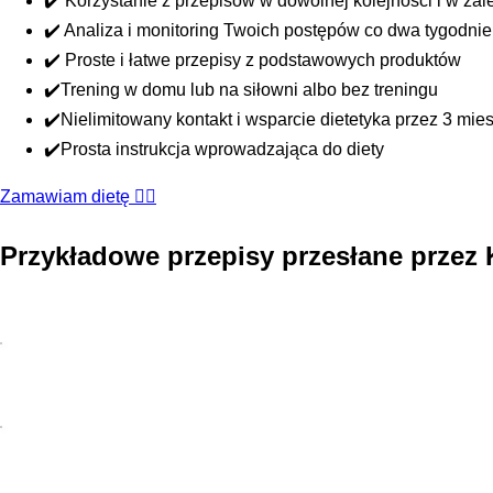
✔️ Korzystanie z przepisów w dowolnej kolejności i w zal
✔️ Analiza i monitoring Twoich postępów co dwa tygodnie
✔️ Proste i łatwe przepisy z podstawowych produktów
✔️Trening w domu lub na siłowni albo bez treningu
✔️Nielimitowany kontakt i wsparcie dietetyka przez 3 mie
✔️Prosta instrukcja wprowadzająca do diety
Zamawiam dietę 👆🏻
Przykładowe przepisy przesłane przez K