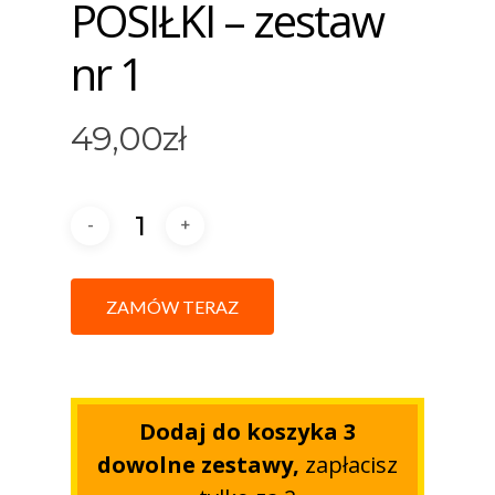
POSIŁKI – zestaw
nr 1
49,00
zł
ZAMÓW TERAZ
Dodaj do koszyka 3
dowolne zestawy,
zapłacisz