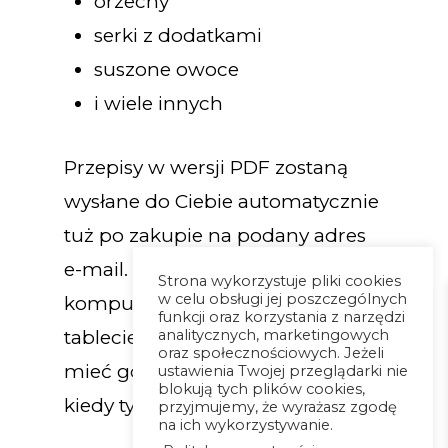
orzechy
serki z dodatkami
suszone owoce
i wiele innych
Przepisy w wersji PDF zostaną
wysłane do Ciebie automatycznie
tuż po zakupie na podany adres
e-mail. Otworzysz go na
Strona wykorzystuje pliki cookies
w celu obsługi jej poszczególnych
komputerze, telefonie oraz
funkcji oraz korzystania z narzędzi
analitycznych, marketingowych
tablecie, dzięki czemu możesz
oraz społecznościowych. Jeżeli
mieć go już zawsze przy sobie,
ustawienia Twojej przeglądarki nie
blokują tych plików cookies,
kiedy tylko go potrzebujesz!
przyjmujemy, że wyrażasz zgodę
na ich wykorzystywanie.