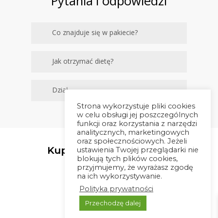
Pytania
i odpowiedzi
Co znajduje się w pakiecie?
28 przepisów,
Jak otrzymać dietę?
Kup dietę na stronie i opłać
Dział
ją według instrukcji.
Strona wykorzystuje pliki cookies
w celu obsługi jej poszczególnych
Po chwili przepisy będą już
funkcji oraz korzystania z narzędzi
analitycznych, marketingowych
na Twoim mailu.
oraz społecznościowych. Jeżeli
Kup teraz i zadbaj o swoje
ustawienia Twojej przeglądarki nie
blokują tych plików cookies,
zdrowie!
przyjmujemy, że wyrażasz zgodę
na ich wykorzystywanie.
Polityka prywatności
Przechodzę dalej