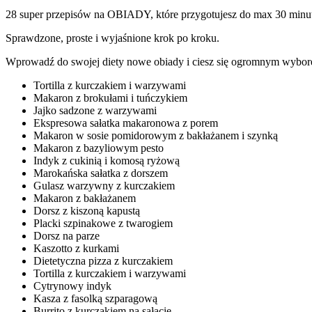
28 super przepisów na OBIADY, które przygotujesz do max 30 minut 
Sprawdzone, proste i wyjaśnione krok po kroku.
Wprowadź do swojej diety nowe obiady i ciesz się ogromnym wybor
Tortilla z kurczakiem i warzywami
Makaron z brokułami i tuńczykiem
Jajko sadzone z warzywami
Ekspresowa sałatka makaronowa z porem
Makaron w sosie pomidorowym z bakłażanem i szynką
Makaron z bazyliowym pesto
Indyk z cukinią i komosą ryżową
Marokańska sałatka z dorszem
Gulasz warzywny z kurczakiem
Makaron z bakłażanem
Dorsz z kiszoną kapustą
Placki szpinakowe z twarogiem
Dorsz na parze
Kaszotto z kurkami
Dietetyczna pizza z kurczakiem
Tortilla z kurczakiem i warzywami
Cytrynowy indyk
Kasza z fasolką szparagową
Burrito z kurczakiem na sałacie