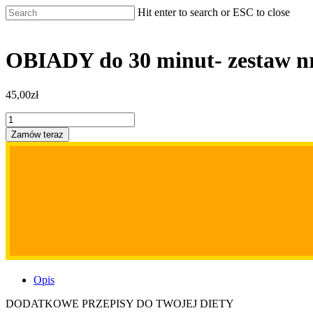
Hit enter to search or ESC to close
OBIADY do 30 minut- zestaw n
45,00
zł
ilość
OBIADY
Zamów teraz
do
30
minut-
zestaw
nr
1
Opis
DODATKOWE PRZEPISY DO TWOJEJ DIETY