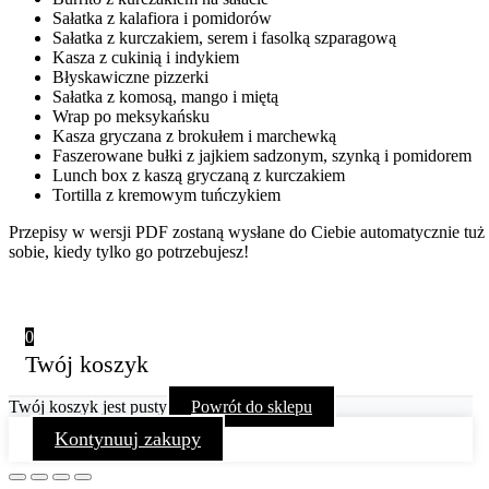
Sałatka z kalafiora i pomidorów
Sałatka z kurczakiem, serem i fasolką szparagową
Kasza z cukinią i indykiem
Błyskawiczne pizzerki
Sałatka z komosą, mango i miętą
Wrap po meksykańsku
Kasza gryczana z brokułem i marchewką
Faszerowane bułki z jajkiem sadzonym, szynką i pomidorem
Lunch box z kaszą gryczaną z kurczakiem
Tortilla z kremowym tuńczykiem
Przepisy w wersji PDF zostaną wysłane do Ciebie automatycznie tuż 
sobie, kiedy tylko go potrzebujesz!
0
Twój koszyk
Twój koszyk jest pusty
Powrót do sklepu
Kontynuuj zakupy