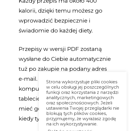
Każdy przepis ma około 400
kalorii, dzięki temu możesz go
wprowadzić bezpiecznie i
świadomie do każdej diety.
Przepisy w wersji PDF zostaną
wysłane do Ciebie automatycznie
tuż po zakupie na podany adres
e-mail. Otworzysz go na
Strona wykorzystuje pliki cookies
w celu obsługi jej poszczególnych
komputerze, telefonie oraz
funkcji oraz korzystania z narzędzi
analitycznych, marketingowych
tablecie, dzięki czemu możesz
oraz społecznościowych. Jeżeli
mieć go już zawsze przy sobie,
ustawienia Twojej przeglądarki nie
blokują tych plików cookies,
kiedy tylko go potrzebujesz!
przyjmujemy, że wyrażasz zgodę
na ich wykorzystywanie.