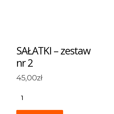
SAŁATKI – zestaw
nr 2
45,00
zł