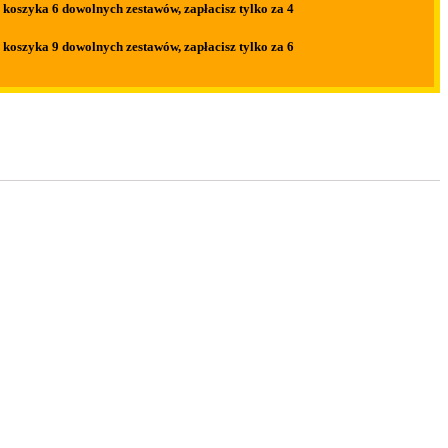
 koszyka 6 dowolnych zestawów,
zapłacisz tylko za 4
 koszyka 9 dowolnych zestawów,
zapłacisz tylko za 6