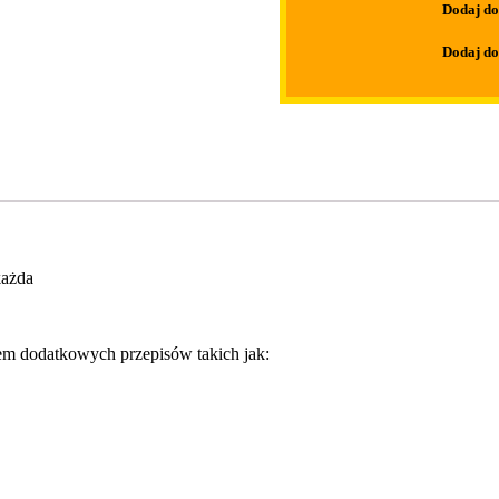
Dodaj do
Dodaj do
każda
em dodatkowych przepisów takich jak: