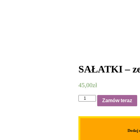
SAŁATKI – ze
45,00
zł
ilość
Zamów teraz
SAŁATKI
-
zestaw
nr
3
Dodaj 