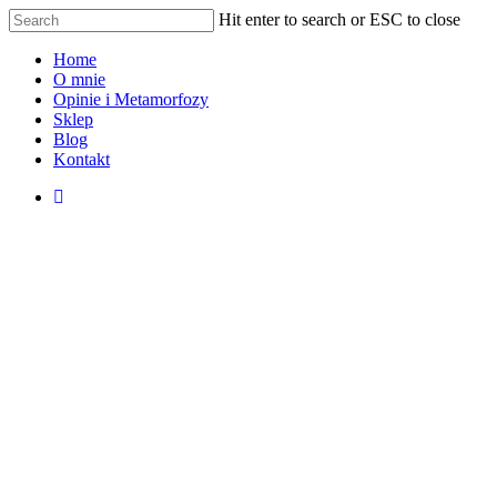
Hit enter to search or ESC to close
Home
O mnie
Opinie i Metamorfozy
Sklep
Blog
Kontakt