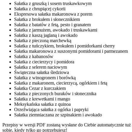
Sałatka z gruszką i sosem truskawkowym
Sałatka z chrupiącej cykorii
Ekspresowa sałatka makaronowa z porem
Sałatka z brokułem i słonecznikiem
Sałatka z batatów z fetą, pesto i granatem
Sałatka z jarmużem, awokado i truskawkami
Sałatka z kaszą jaglaną i awokado
Sałatka z pieczoną marchewką
Sałatka z tuńczykiem, brokułem i pomidorkami cherry
Sałatka makaronowa z suszonymi pomidorami i parmezanem
Sałatka z kabanosów
Sałatka z ciecierzycy i pomidora
Sałatka z selerem naciowym
Świąteczna sałatka śledziowa
Sałatka z winogronem i borówką
Sałatka z makaronem, ciecierzycą, ogórkiem i fetą
Sałatka Cezar z kurczakiem
Sałatka z pieczonych buraków i słonecznika
Sałatka z krewetkami i mango
Meksykańska sałatka z quinoa
Orzeźwiająca sałatka z ogórka i papryki
Sałatka ziemniaczana ze szpinakiem i awokado
Przepisy w wersji PDF zostaną wysłane do Ciebie automatycznie tuż 
sobie, kiedy tylko go potrzebujesz!