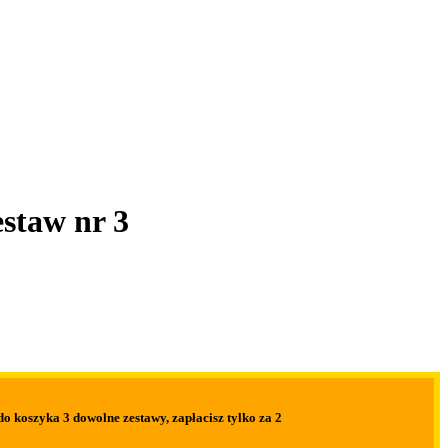
staw nr 3
do koszyka 3 dowolne zestawy,
zapłacisz tylko za 2