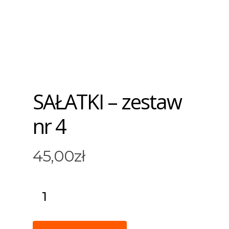
SAŁATKI – zestaw
nr 4
45,00
zł