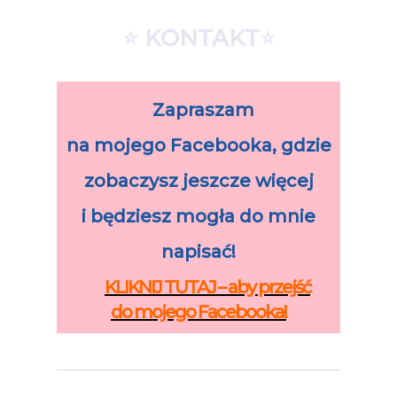
⭐
KONTAKT
⭐
Zapraszam
na mojego Facebooka, gdzie
zobaczysz jeszcze więcej
i będziesz mogła do mnie
napisać!
KLIKNIJ TUTAJ – aby przejść
do mojego Facebooka!